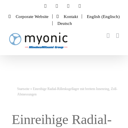
Zum
Facebook
LinkedIn
Instagram
YouTube
Inhalt
Corporate Website
Kontakt
English
(
Englisch
)
springen
Deutsch
Startseite
»
Einreihige Radial-Rillenkugellager mit breitem Innenring, Zoll-
Abmessungen
Einreihige Radial-