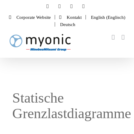
Zum
Facebook
LinkedIn
Instagram
YouTube
Inhalt
Corporate Website
Kontakt
English
(
Englisch
)
springen
Deutsch
Statische
Grenzlastdiagramme