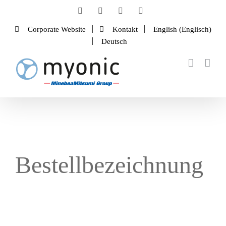
Zum
Facebook
LinkedIn
Instagram
YouTube
Inhalt
Corporate Website
Kontakt
English
(
Englisch
)
springen
Deutsch
Bestellbezeichnung