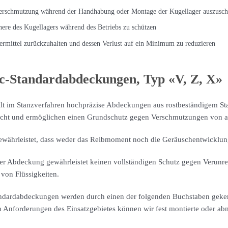
erschmutzung während der Handhabung oder Montage der Kugellager auszusch
nere des Kugellagers während des Betriebs zu schützen
rmittel zurückzuhalten und dessen Verlust auf ein Minimum zu reduzieren
c-Standardabdeckungen, Typ «V, Z, X»
llt im Stanzverfahren hochpräzise Abdeckungen aus rostbeständigem St
nicht und ermöglichen einen Grundschutz gegen Verschmutzungen von 
gewährleistet, dass weder das Reibmoment noch die Geräuschentwicklung
der Abdeckung gewährleistet keinen vollständigen Schutz gegen Verunr
 von Flüssigkeiten.
ndardabdeckungen werden durch einen der folgenden Buchstaben geke
n Anforderungen des Einsatzgebietes können wir fest montierte oder a