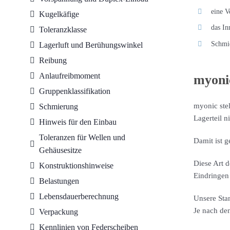
eine V
Kugelkäfige
das In
Toleranzklasse
Schmie
Lagerluft und Berühungswinkel
Reibung
Anlaufreibmoment
myoni
Gruppenklassifikation
myonic ste
Schmierung
Lagerteil 
Hinweis für den Einbau
Toleranzen für Wellen und
Damit ist 
Gehäusesitze
Diese Art 
Konstruktionshinweise
Eindringen
Belastungen
Lebensdauerberechnung
Unsere Sta
Je nach de
Verpackung
Kennlinien von Federscheiben