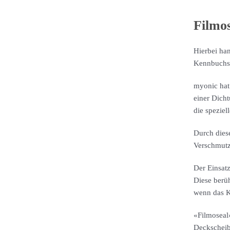
Filmos
Hierbei ha
Kennbuchst
myonic hat
einer Dich
die speziel
Durch dies
Verschmutz
Der Einsatz
Diese berü
wenn das Ku
«Filmoseal
Deckscheib