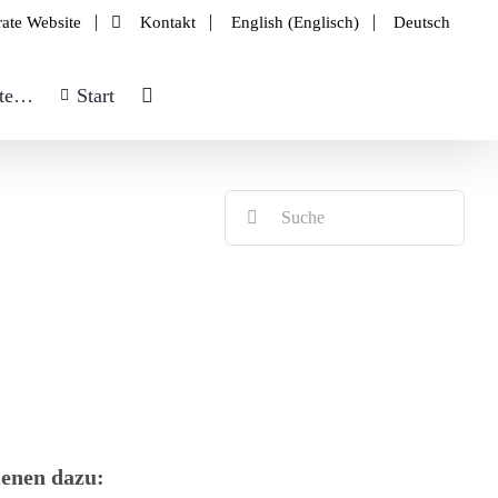
ate Website
Kontakt
English
(
Englisch
)
Deutsch
kte…
Start
Suche
nach:
enen dazu: