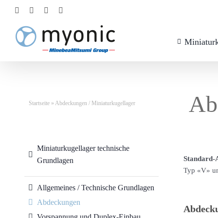
Zum
Facebook
LinkedIn
Instagram
YouTube
Inhalt
springen
Miniatur
Ab
Startseite
»
Abdeckungen / Miniaturkugellager
Miniaturkugellager technische
Standard-
Grundlagen
Typ «V» u
Allgemeines / Technische Grundlagen
Abdeckungen
Abdecku
Vorspannung und Duplex-Einbau