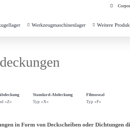
Corpor
kugellager
Werkzeugmaschinenlager
Weitere Produ
deckungen
Abdeckung
Standard-Abdeckung
Filmoseal
nd «Z»
Typ «X»
Typ «F»
ngen in Form von Deckscheiben oder Dichtungen di