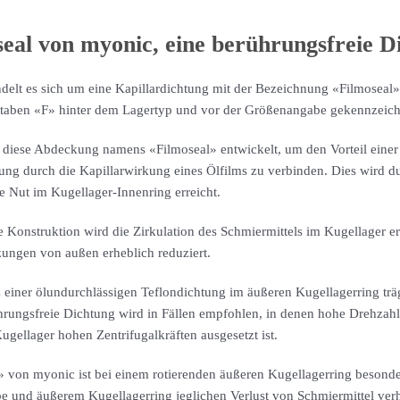
eal von myonic, eine berührungsfreie D
ndelt es sich um eine Kapillardichtung mit der Bezeichnung «Filmoseal
aben «F» hinter dem Lagertyp und vor der Größenangabe gekennzeichn
 diese Abdeckung namens «Filmoseal» entwickelt, um den Vorteil einer
tung durch die Kapillarwirkung eines Ölfilms zu verbinden. Dies wird d
le Nut im Kugellager-Innenring erreicht.
e Konstruktion wird die Zirkulation des Schmiermittels im Kugellager e
ungen von außen erheblich reduziert.
 einer ölundurchlässigen Teflondichtung im äußeren Kugellagerring trä
hrungsfreie Dichtung wird in Fällen empfohlen, in denen hohe Drehzahl
gellager hohen Zentrifugalkräften ausgesetzt ist.
» von myonic ist bei einem rotierenden äußeren Kugellagerring besond
e und äußerem Kugellagerring jeglichen Verlust von Schmiermittel ver