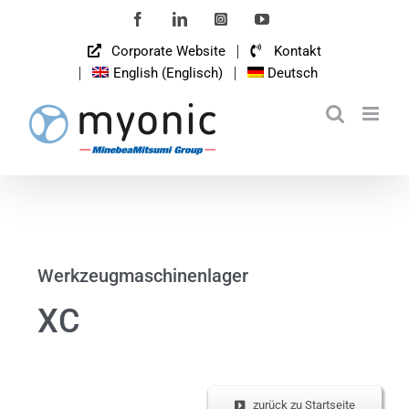
Zum
Facebook
LinkedIn
Instagram
YouTube
Inhalt
Corporate Website
Kontakt
springen
English
(
Englisch
)
Deutsch
Werkzeugmaschinenlager
XC
zurück zu Startseite